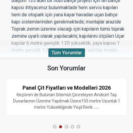
ulaştım 135 adet bir hobi bahçe projesi için tel bahçe
kapısı ihtiyacımız bulunmaktadır hem servis kapıları
hem de otopark için yana kayar havadan uçan bahçe
kapı sistemlerinden gerekmektedir, montajlar arazide
Toprak zemin üzerine olacağı için kapıların tümü toprak
zemine uyarlı olarak yapılacaktır, kapılarını ölçüleri Uçar
kapılar 6 metre genişlik 1.20 yükseklik, yaya kapısı 1
metre genişlik 1.20 yükseklik olacak şekilde imalatı
Tüm Yorumlar
yapılacaktır bununla ilgili toptan bahçe kapısı alımı için
size bir mail gönderdim cevaplarsanız hızlı bir şekilde
Son Yorumlar
işlemi başlatacağız iyi çalışmalar
Beğendim
|
Beğenmedim
|
Cevapla
0
0
Panel Çit Fiyatları ve Modelleri 2026
Keçiören de Bulunan Sitemizi Çevreleyen Andezit Taş
Duvarlarının Üzerine Yapılmak Üzere155 metre Uzunluk 1
metre Yüksekliğinde Yeşil Renk ......
Tel çit kapı maliyeti
Tel çit kapı maliyetleri için hobi bahçeleri toplu projesi
için çok sayıda kapı alımı yapılacaktır hobi bahçesi