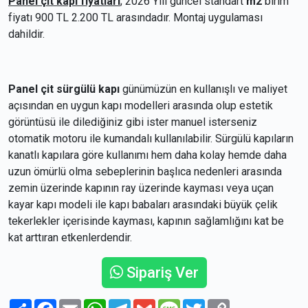
Panel çit kapı fiyatları
; 2026 Yılı güncel standart
m2
birim
fiyatı 900 TL 2.200 TL arasındadır. Montaj uygulaması
dahildir.
Panel çit sürgülü kapı
günümüzün en kullanışlı ve maliyet
açısından en uygun kapı modelleri arasında olup estetik
görüntüsü ile dilediğiniz gibi ister manuel isterseniz
otomatik motoru ile kumandalı kullanılabilir. Sürgülü kapıların
kanatlı kapılara göre kullanımı hem daha kolay hemde daha
uzun ömürlü olma sebeplerinin başlıca nedenleri arasında
zemin üzerinde kapının ray üzerinde kayması veya uçan
kayar kapı modeli ile kapı babaları arasındaki büyük çelik
tekerlekler içerisinde kayması, kapının sağlamlığını kat be
kat arttıran etkenlerdendir.
Sipariş Ver
Paylaş
Facebook
Email
WhatsApp
Telegram
Gmail
Message
Twitter
Copy