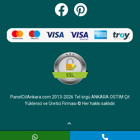
Beğendim
|
Beğenmedim
|
Cevapla
0
0
Tel Bahçe Kapısı Fiyatları
Apartmanımızda bulunan 30 adet hobi bahçesi için ayrı
ayrı tek kanatlı tel çit bahçe kapısı yapılması için fiyat
teklifi topluyoruz, kapı örneklerinizi gördük çok güzel
ve civarımızda sizin tabelanızı da gördüm web site
adresinizi oradan buldum, mail adresinize iletişim
bilgilerimizi gönderiyorum, dişlerimizi tel çit kapı
fiyatları için detaylı bir teklif fiyatı almak istiyorum iyi
PanelCitAnkara.com 2013-2026 Tel örgü ANKARA OSTİM Çit
çalışmalar
Yüklenici ve Üretici Firması © Her hakkı saklıdır.
Beğendim
|
Beğenmedim
|
Cevapla
1
0