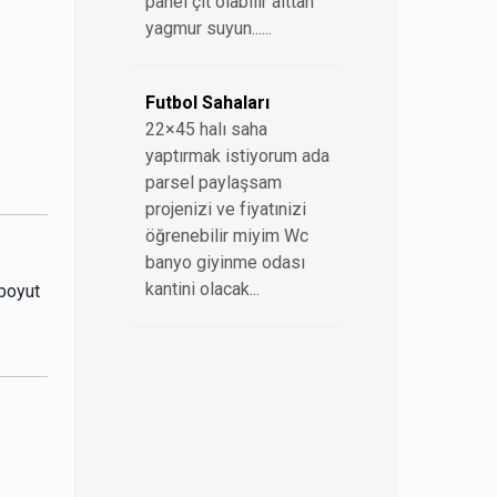
panel çit olabilir alttan
yagmur suyun......
Futbol Sahaları
22×45 halı saha
yaptırmak istiyorum ada
parsel paylaşsam
projenizi ve fiyatınizi
öğrenebilir miyim Wc
banyo giyinme odası
kantini olacak...
 boyut