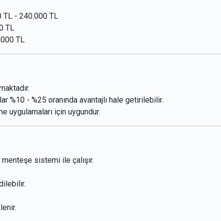
 TL - 240.000 TL
0 TL
.000 TL
maktadır.
ar %10 - %25 oranında avantajlı hale getirilebilir.
me uygulamaları için uygundur.
menteşe sistemi ile çalışır.
lebilir.
enir.