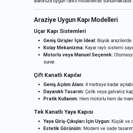
alanınıza uygun farklı modellerde sunulmaktadır.
Araziye Uygun Kapı Modelleri
Uçar Kapı Sistemleri
Geniş Girişler İçin İdeal:
Büyük arazilerde ra
Kolay Mekanizma:
Kayar raylı sistemi saye
Motorlu veya Manuel Seçenek:
Otomasyon
sunar.
Çift Kanatlı Kapılar
Geniş Açılım Alanı:
4 metreye kadar açılabile
Dayanıklı Tasarım:
Çelik veya galvaniz ka
Pratik Kullanım:
Hem motorlu hem de manue
Tek Kanatlı Yaya Kapısı
Yaya Giriş-Çıkışları İçin Uygun:
Küçük ve or
Estetik Görünüm:
Modern ve sade tasarımı