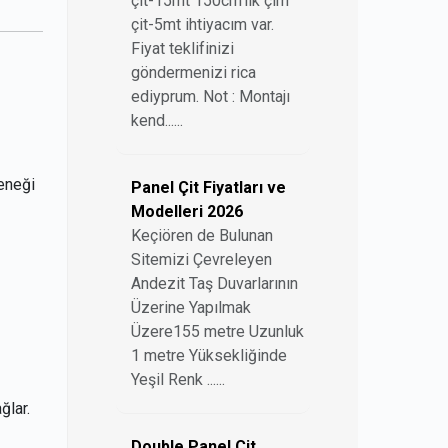
çit-15mt 150cm'lik çim
çit-5mt ihtiyacım var.
Fiyat teklifinizi
göndermenizi rica
ediyprum. Not : Montajı
kend......
eneği
Panel Çit Fiyatları ve
Modelleri 2026
Keçiören de Bulunan
Sitemizi Çevreleyen
Andezit Taş Duvarlarının
Üzerine Yapılmak
Üzere155 metre Uzunluk
1 metre Yüksekliğinde
Yeşil Renk ......
ğlar.
Double Panel Çit