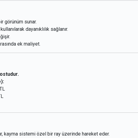
ir görünüm sunar.
ullanılarak dayanıklılık sağlanır.
işir.
rasında ek maliyet.
dostudur.
):
 TL
TL
, kayma sistemi özel bir ray üzerinde hareket eder.