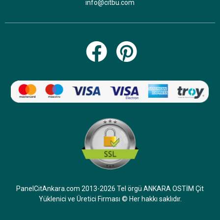
info@citbu.com
çekilmesi için bir maliyet araştırması yapıyorum
yapılacak olan şey sadece işçiliktir diğer malzemeler
bize aittir bunun için ne kadar fiyat çıkar 30'a 45 gibi
bir alan yapılacaktır iyi çalışmalar diliyorum
Beğendim
|
Beğenmedim
|
Cevapla
0
0
Basketbol saha çitleri fiyatı
2025 basketbol saha çitleri ve direkleri kurulum dahil
metrekare birim fiyatları kaç para, Ankara içi montajlı
ve montajsız sadece malzeme birim fiyatları ile ilgili
2025 basketbol saha kurulumu anahtar teslimi ve
maliyetleri ile ilgili detaylı bir teklif almam gerekiyor 3
PanelCitAnkara.com 2013-2026 Tel örgü ANKARA OSTİM Çit
adet basketbol saha yapımı için projemiz
Yüklenici ve Üretici Firması © Her hakkı saklıdır.
bulunmaktadır projemize katılmak için mail
adresimden bana geri dönüş sağlayabilirsiniz teknik