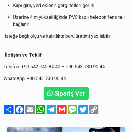
Kapı giriş yeri eklenir, gergi telleri gerilir
Üzerine 4 m yüksekliğinde PVC kaplı helezon fens teli
bağlanır
İsteğe bağlı ölçü ve kalınlıkta boru üretimi yapılabilir.
İletişim ve Teklif
T
elefon: +90 542 740 84 40 – +90 543 730 90 44
WhatsApp: +90 543 730 90 44
Sipariş Ver
Paylaş
Facebook
Email
WhatsApp
Telegram
Gmail
Message
Twitter
Copy
Link