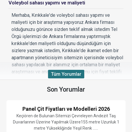
Voleybol sahası yapımı ve maliyeti
Merhaba, Kırıkkale'de voleybol sahası yapımı ve
maliyeti için bir araştırma yapıyoruz Ankara firması
olduğunuzu görünce sizden teklif almak istedim Tel
Örgü işlerimizi de Ankara firmalarına yaptırmıştık
kırıkkale'den maliyetli olduğunu düşündüğüm için
sizlere yazmak istedim, Kırıkkale'de ikamet eden bir
apartmanın yöneticisiyim sitemizin içerisinde voleybol
sahası yapılacak bir alanımız için ortalama bir maliyet
araştırması ve anahtar teslim kurulumu için fiyat teklifi
Tüm Yorumlar
almak istiyorum yardımcı olabilir misiniz?
Son Yorumlar
Beğendim
|
Beğenmedim
|
Cevapla
0
0
Panel Çit Fiyatları ve Modelleri 2026
Keçiören de Bulunan Sitemizi Çevreleyen Andezit Taş
Halı Saha TELİ FİYAT
Duvarlarının Üzerine Yapılmak Üzere155 metre Uzunluk 1
metre Yüksekliğinde Yeşil Renk ......