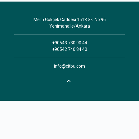
Melih Gökçek Caddesi 1518 Sk. No:96
Yenimahalle/Ankara
+90543 730 90 44
+90542 740 84 40
info@citbu.com