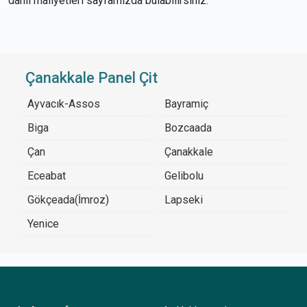
dahil maliyetleri sayfamızda bulabilirsiniz.
Çanakkale Panel Çit
Ayvacık-Assos
Bayramiç
Biga
Bozcaada
Çan
Çanakkale
Eceabat
Gelibolu
Gökçeada(İmroz)
Lapseki
Yenice