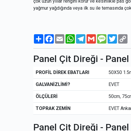
çok uzun yıllar rengini korur ve kesinlikle pas gö
yağmur yağdığında veya ilk su ile temasında çok
Paylaş
Facebook
Email
WhatsApp
Telegram
Gmail
Message
Twitte
C
L
Panel Çit Direği - Panel 
PROFİL DİREK EBATLARI
50X50 1.5
GALVANİZLİMİ?
EVET
ÖLÇÜLERİ
50cm, 75cm
TOPRAK ZEMİN
EVET Ankara
Panel Çit Direği - Panel