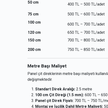
50 cm
400 TL – 500 TL/adet
75 cm
500 TL – 600 TL/adet
100 cm
600 TL – 700 TL/adet
120 cm
650 TL – 700 TL/adet
150 cm
700 TL – 800 TL/adet
200 cm
750 TL – 850 TL/adet
Metre Başı Maliyet
Panel çit direklerinin metre başı maliyeti kullan
değişmektedir.
Standart Direk Aralığı:
2.5 metre
100 cm Çit Direği (1.5 mm):
600 TL – 650
Panel çit Direk Fiyatı:
700 TL – 750 TL/m
Montaj ve İşçilik Dahil Metre Maliyeti:
50