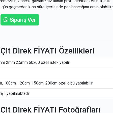
remezsiniz ancak galvanizsiz alınan profil direkler kesinlikle ilk
 gün geçmeden kısa süre içerisinde paslanacağına emin olabilirs
Sipariş Ver
r
opy
ink
Çit Direk FİYATI Özellikleri
mm 2mm 2.5mm 60x60 özel istek yapılır
, 100cm, 120cm, 150cm, 200cm özel ölçü yapılabilir
jlı yapılmaktadır.
 Çit Direk FİYATI Fotoğrafları