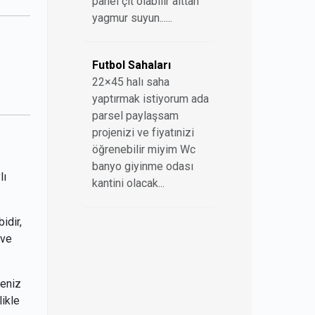
panel çit olabilir alttan
yagmur suyun......
Futbol Sahaları
22×45 halı saha
yaptırmak istiyorum ada
parsel paylaşsam
projenizi ve fiyatınizi
öğrenebilir miyim Wc
banyo giyinme odası
lı
kantini olacak...
idir,
 ve
meniz
likle