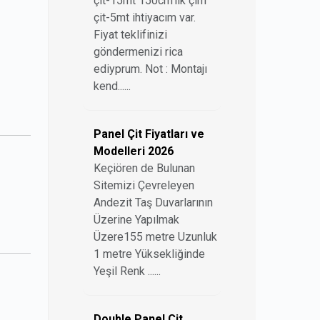
çit-15mt 150cm'lik çim
çit-5mt ihtiyacım var.
Fiyat teklifinizi
göndermenizi rica
ediyprum. Not : Montajı
kend......
Panel Çit Fiyatları ve
Modelleri 2026
Keçiören de Bulunan
Sitemizi Çevreleyen
Andezit Taş Duvarlarının
Üzerine Yapılmak
Üzere155 metre Uzunluk
1 metre Yüksekliğinde
Yeşil Renk ......
Double Panel Çit