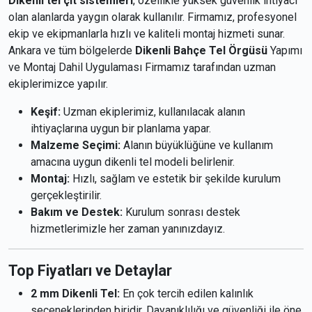
Dikenli tel çit sistemleri
, özellikle yüksek güvenlik ihtiyacı
olan alanlarda yaygın olarak kullanılır. Firmamız, profesyonel
ekip ve ekipmanlarla hızlı ve kaliteli montaj hizmeti sunar.
Ankara ve tüm bölgelerde
Dikenli Bahçe Tel Örgüsü
Yapımı
ve Montaj Dahil Uygulaması Firmamız tarafından uzman
ekiplerimizce yapılır.
Keşif:
Uzman ekiplerimiz, kullanılacak alanın
ihtiyaçlarına uygun bir planlama yapar.
Malzeme Seçimi:
Alanın büyüklüğüne ve kullanım
amacına uygun dikenli tel modeli belirlenir.
Montaj:
Hızlı, sağlam ve estetik bir şekilde kurulum
gerçekleştirilir.
Bakım ve Destek:
Kurulum sonrası destek
hizmetlerimizle her zaman yanınızdayız.
Top Fiyatları ve Detaylar
2 mm Dikenli Tel:
En çok tercih edilen kalınlık
seçeneklerinden biridir. Dayanıklılığı ve güvenliği ile öne