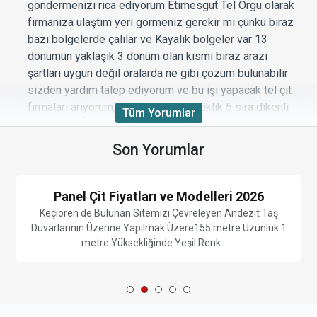
göndermenizi rica ediyorum Etimesgut Tel Örgü olarak
firmanıza ulaştım yeri görmeniz gerekir mi çünkü biraz
bazı bölgelerde çalılar ve Kayalık bölgeler var 13
dönümün yaklaşık 3 dönüm olan kısmı biraz arazi
şartları uygun değil oralarda ne gibi çözüm bulunabilir
sizden yardım talep ediyorum ve bu işi yapacak tel çit
firmaları arıyorum, 150 santim yükseklik 5 sıra dikenli
Tüm Yorumlar
tel 2 sıra çapraz dikenli tel çekimi yapılacak örgütel
istemiyorum maliyetleri bütçemi çok çok aşıyor
Son Yorumlar
Beğendim
|
Beğenmedim
|
Cevapla
0
0
Panel Çit Fiyatları ve Modelleri 2026
Keçiören de Bulunan Sitemizi Çevreleyen Andezit Taş
Duvarlarının Üzerine Yapılmak Üzere155 metre Uzunluk 1
Dikenli tel örgü fiyatları
metre Yüksekliğinde Yeşil Renk ......
Ankara içi dikenli tel örgü ile çevirmek istediğimiz
alanımız 6 dönüm tarladır. Tarlamıza ekim yapacağız
bu sene ama hayvanların girmesini engellemek için biz