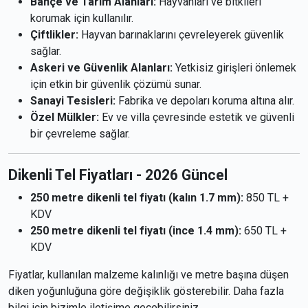
Bahçe ve Tarım Alanları:
Hayvanları ve bitkileri
korumak için kullanılır.
Çiftlikler:
Hayvan barınaklarını çevreleyerek güvenlik
sağlar.
Askeri ve Güvenlik Alanları:
Yetkisiz girişleri önlemek
için etkin bir güvenlik çözümü sunar.
Sanayi Tesisleri:
Fabrika ve depoları koruma altına alır.
Özel Mülkler:
Ev ve villa çevresinde estetik ve güvenli
bir çevreleme sağlar.
Dikenli Tel Fiyatları -
2026 Güncel
250 metre dikenli tel fiyatı (kalın 1.7 mm):
850 TL +
KDV
250 metre dikenli tel fiyatı (ince 1.4 mm):
650 TL +
KDV
Fiyatlar, kullanılan malzeme kalınlığı ve metre başına düşen
diken yoğunluğuna göre değişiklik gösterebilir. Daha fazla
bilgi için bizimle iletişime geçebilirsiniz.