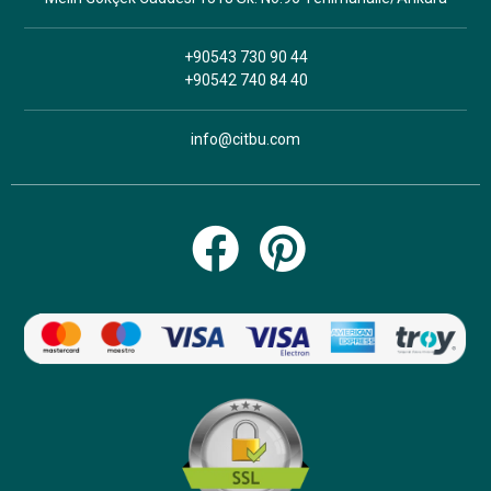
+90543 730 90 44
+90542 740 84 40
info@citbu.com