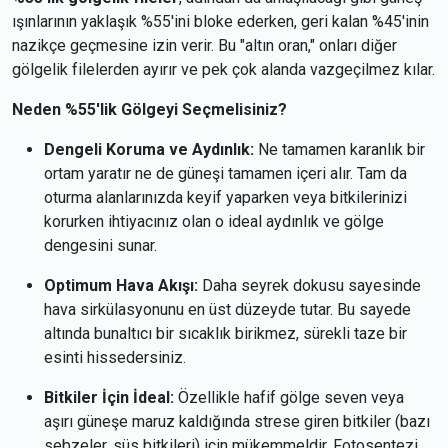
ışınlarının yaklaşık %55'ini bloke ederken, geri kalan %45'inin
nazikçe geçmesine izin verir. Bu "altın oran," onları diğer
gölgelik filelerden ayırır ve pek çok alanda vazgeçilmez kılar.
Neden %55'lik Gölgeyi Seçmelisiniz?
Dengeli Koruma ve Aydınlık:
Ne tamamen karanlık bir
ortam yaratır ne de güneşi tamamen içeri alır. Tam da
oturma alanlarınızda keyif yaparken veya bitkilerinizi
korurken ihtiyacınız olan o ideal aydınlık ve gölge
dengesini sunar.
Optimum Hava Akışı:
Daha seyrek dokusu sayesinde
hava sirkülasyonunu en üst düzeyde tutar. Bu sayede
altında bunaltıcı bir sıcaklık birikmez, sürekli taze bir
esinti hissedersiniz.
Bitkiler İçin İdeal:
Özellikle hafif gölge seven veya
aşırı güneşe maruz kaldığında strese giren bitkiler (bazı
sebzeler, süs bitkileri) için mükemmeldir. Fotosentezi