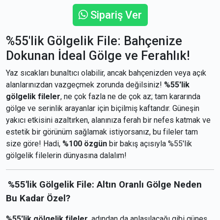
Sipariş Ver
%55'lik Gölgelik File: Bahçenize
Dokunan İdeal Gölge ve Ferahlık!
Yaz sıcakları bunaltıcı olabilir, ancak bahçenizden veya açık
alanlarınızdan vazgeçmek zorunda değilsiniz!
%55'lik
gölgelik fileler
, ne çok fazla ne de çok az; tam kararında
gölge ve serinlik arayanlar için biçilmiş kaftandır. Güneşin
yakıcı etkisini azaltırken, alanınıza ferah bir nefes katmak ve
estetik bir görünüm sağlamak istiyorsanız, bu fileler tam
size göre! Hadi,
%100 özgün
bir bakış açısıyla %55'lik
gölgelik filelerin dünyasına dalalım!
%55'lik Gölgelik File: Altın Oranlı Gölge Neden
Bu Kadar Özel?
%55'lik gölgelik fileler
, adından da anlaşılacağı gibi güneş