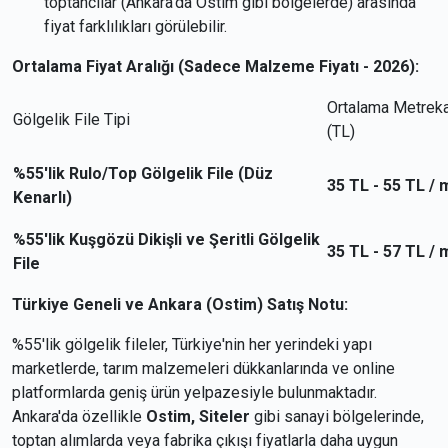
toptancılar (Ankara'da Ostim gibi bölgelerde) arasında
fiyat farklılıkları görülebilir.
Ortalama Fiyat Aralığı (Sadece Malzeme Fiyatı - 2026):
Ortalama Metreka
Gölgelik File Tipi
(TL)
%55'lik Rulo/Top Gölgelik File (Düz
35 TL - 55 TL / 
Kenarlı)
%55'lik Kuşgözü Dikişli ve Şeritli Gölgelik
35 TL - 57 TL / 
File
Türkiye Geneli ve Ankara (Ostim) Satış Notu:
%55'lik gölgelik fileler, Türkiye'nin her yerindeki yapı
marketlerde, tarım malzemeleri dükkanlarında ve online
platformlarda geniş ürün yelpazesiyle bulunmaktadır.
Ankara'da özellikle
Ostim, Siteler
gibi sanayi bölgelerinde,
toptan alımlarda veya fabrika çıkışı fiyatlarla daha uygun