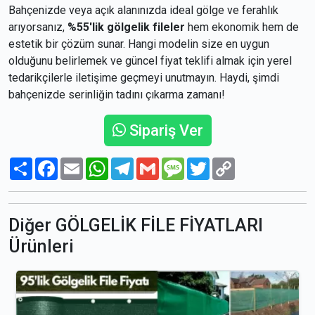
Bahçenizde veya açık alanınızda ideal gölge ve ferahlık
arıyorsanız,
%55'lik gölgelik fileler
hem ekonomik hem de
estetik bir çözüm sunar. Hangi modelin size en uygun
olduğunu belirlemek ve güncel fiyat teklifi almak için yerel
tedarikçilerle iletişime geçmeyi unutmayın. Haydi, şimdi
bahçenizde serinliğin tadını çıkarma zamanı!
Sipariş Ver
Paylaş
Facebook
Email
WhatsApp
Telegram
Gmail
Message
Twitter
Copy
Link
Diğer GÖLGELİK FİLE FİYATLARI
Ürünleri