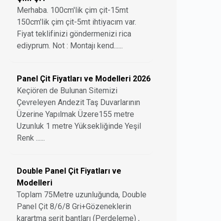
Merhaba. 100cm'lik çim çit-15mt
150cm'lik çim çit-5mt ihtiyacım var.
Fiyat teklifinizi göndermenizi rica
ediyprum. Not : Montajı kend......
Panel Çit Fiyatları ve Modelleri 2026
Keçiören de Bulunan Sitemizi
Çevreleyen Andezit Taş Duvarlarının
Üzerine Yapılmak Üzere155 metre
Uzunluk 1 metre Yüksekliğinde Yeşil
Renk ......
Double Panel Çit Fiyatları ve
Modelleri
Toplam 75Metre uzunluğunda, Double
Panel Çit 8/6/8 Gri+Gözeneklerin
karartma şerit bantları (Perdeleme) ,