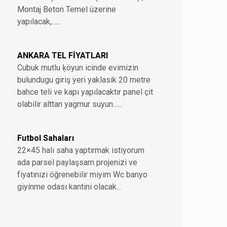
Montaj Beton Temel üzerine
yapılacak,......
ANKARA TEL FİYATLARI
Cubuk mutlu ķöyun icinde evimizin
bulundugu giriş yeri yaklasik 20 metre
bahce teli ve kapı yapılacaktır panel çit
olabilir alttan yagmur suyun......
Futbol Sahaları
22×45 halı saha yaptırmak istiyorum
ada parsel paylaşsam projenizi ve
fiyatınizi öğrenebilir miyim Wc banyo
giyinme odası kantini olacak...