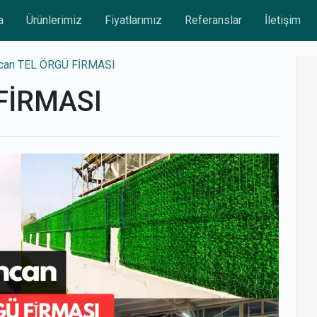
a
Ürünlerimiz
Fiyatlarımız
Referanslar
İletişim
can TEL ÖRGÜ FİRMASI
FİRMASI