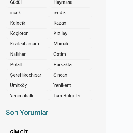
Güdül
Haymana
incek
ivedik
Kalecik
Kazan
Keçiören
Kızılay
Kızılcahamam
Mamak
Nallıhan
Ostim
Polatlı
Pursaklar
Şereflikoçhisar
Sincan
Ümitköy
Yenikent
Yenimahalle
Tüm Bölgeler
Son Yorumlar
ÇİM ÇİT