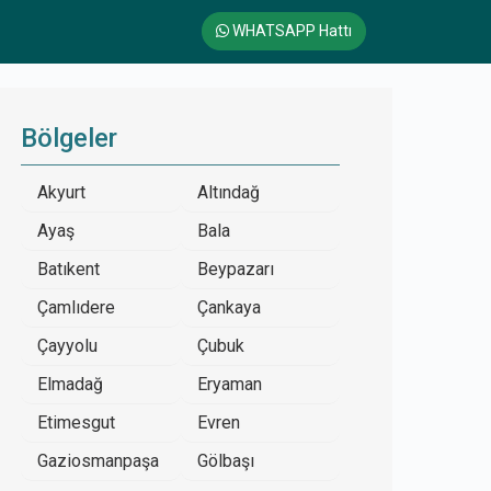
WHATSAPP Hattı
Bölgeler
Akyurt
Altındağ
Ayaş
Bala
Batıkent
Beypazarı
Çamlıdere
Çankaya
Çayyolu
Çubuk
Elmadağ
Eryaman
Etimesgut
Evren
Gaziosmanpaşa
Gölbaşı