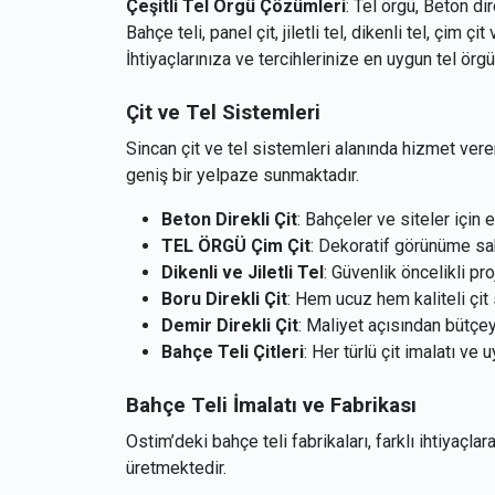
Çeşitli Tel Örgü Çözümleri
: Tel örgü, Beton dir
Bahçe teli, panel çit, jiletli tel, dikenli tel, çim 
İhtiyaçlarınıza ve tercihlerinize en uygun tel ör
Çit ve Tel Sistemleri
Sincan çit ve tel sistemleri alanında hizmet veren 
geniş bir yelpaze sunmaktadır.
Beton Direkli Çit
: Bahçeler ve siteler için 
TEL ÖRGÜ Çim Çit
: Dekoratif görünüme sah
Dikenli ve Jiletli Tel
: Güvenlik öncelikli proj
Boru Direkli Çit
: Hem ucuz hem kaliteli çit 
Demir Direkli Çit
: Maliyet açısından bütçey
Bahçe Teli Çitleri
: Her türlü çit imalatı ve
Bahçe Teli İmalatı ve Fabrikası
Ostim’deki bahçe teli fabrikaları, farklı ihtiyaçla
üretmektedir.