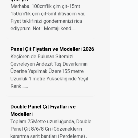
Merhaba. 100cm'lik çim çit-15mt
150cm'lik çim çit-5mt ihtiyacım var.
Fiyat teklifinizi göndermenizi rica
ediyprum. Not : Montajı kend......
Panel Çit Fiyatları ve Modelleri 2026
Keçiören de Bulunan Sitemizi
Çevreleyen Andezit Taş Duvarlarının
Üzerine Yapılmak Üzere155 metre
Uzunluk 1 metre Yüksekliğinde Yeşil
Renk ......
Double Panel Çit Fiyatları ve
Modelleri
Toplam 75Metre uzunluğunda, Double
Panel Çit 8/6/8 Gri+Gözeneklerin
karartma şerit bantları (Perdeleme) ,