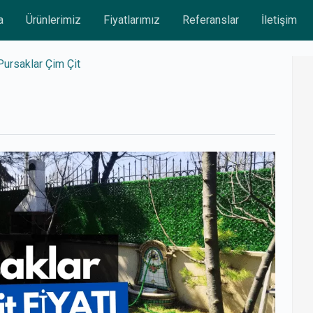
a
Ürünlerimiz
Fiyatlarımız
Referanslar
İletişim
Pursaklar Çim Çit