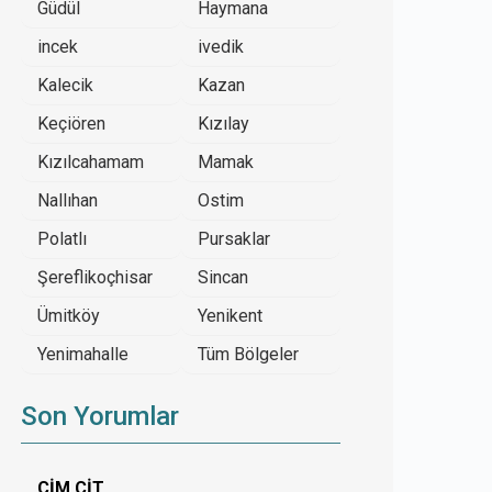
Güdül
Haymana
incek
ivedik
Kalecik
Kazan
Keçiören
Kızılay
Kızılcahamam
Mamak
Nallıhan
Ostim
Polatlı
Pursaklar
Şereflikoçhisar
Sincan
Ümitköy
Yenikent
Yenimahalle
Tüm Bölgeler
Son Yorumlar
ÇİM ÇİT