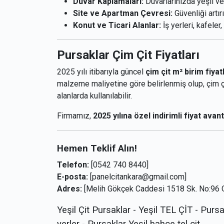
Duvar Kaplamaları:
Duvarlarınızda yeşil ve
Site ve Apartman Çevresi:
Güvenliği artırı
Konut ve Ticari Alanlar:
İş yerleri, kafeler
Pursaklar Çim Çit Fiyatları
2025 yılı itibarıyla güncel
çim çit m² birim fiyat
malzeme maliyetine göre belirlenmiş olup, çim çi
alanlarda kullanılabilir.
Firmamız,
2025 yılına özel indirimli fiyat avant
Hemen Teklif Alın!
Telefon:
[0542 740 8440]
E-posta:
[panelcitankara@gmail.com]
Adres:
[Melih Gökçek Caddesi 1518 Sk. No:96
Yeşil Çit Pursaklar - Yeşil TEL ÇİT - Pursak