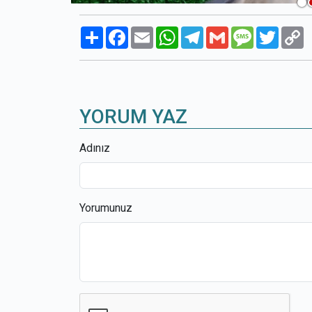
Paylaş
Facebook
Email
WhatsApp
Telegram
Gmail
Message
Twitte
C
L
YORUM YAZ
Adınız
Yorumunuz