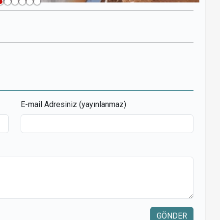
r
opy
ink
E-mail Adresiniz (yayınlanmaz)
GÖNDER