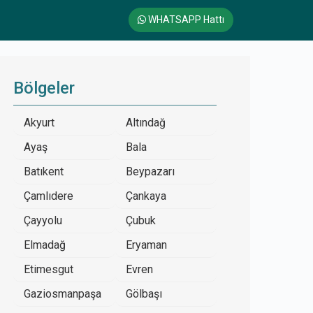
WHATSAPP Hattı
Bölgeler
Akyurt
Altındağ
Ayaş
Bala
Batıkent
Beypazarı
Çamlıdere
Çankaya
Çayyolu
Çubuk
Elmadağ
Eryaman
Etimesgut
Evren
Gaziosmanpaşa
Gölbaşı