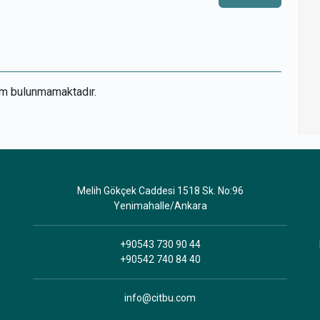
um bulunmamaktadır.
Melih Gökçek Caddesi 1518 Sk. No:96
Yenimahalle/Ankara
+90543 730 90 44
+90542 740 84 40
info@citbu.com