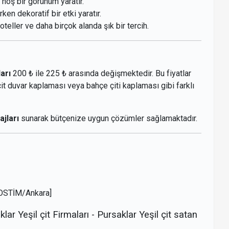
 hoş bir görünüm yaratır.
rken dekoratif bir etki yaratır.
, oteller ve daha birçok alanda şık bir tercih.
ları
200 ₺ ile 225 ₺ arasında değişmektedir. Bu fiyatlar
t duvar kaplaması veya bahçe çiti kaplaması gibi farklı
ajları
sunarak bütçenize uygun çözümler sağlamaktadır.
 OSTİM/Ankara]
lar Yeşil çit Firmaları - Pursaklar Yeşil çit satan