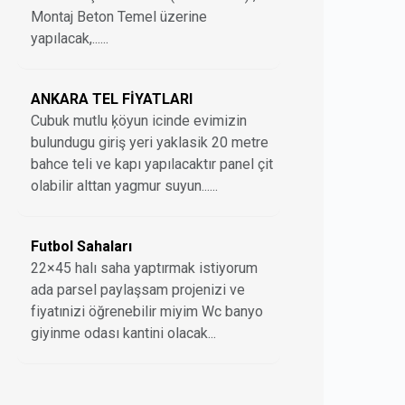
Montaj Beton Temel üzerine
yapılacak,......
ANKARA TEL FİYATLARI
Cubuk mutlu ķöyun icinde evimizin
bulundugu giriş yeri yaklasik 20 metre
bahce teli ve kapı yapılacaktır panel çit
olabilir alttan yagmur suyun......
Futbol Sahaları
22×45 halı saha yaptırmak istiyorum
ada parsel paylaşsam projenizi ve
fiyatınizi öğrenebilir miyim Wc banyo
giyinme odası kantini olacak...