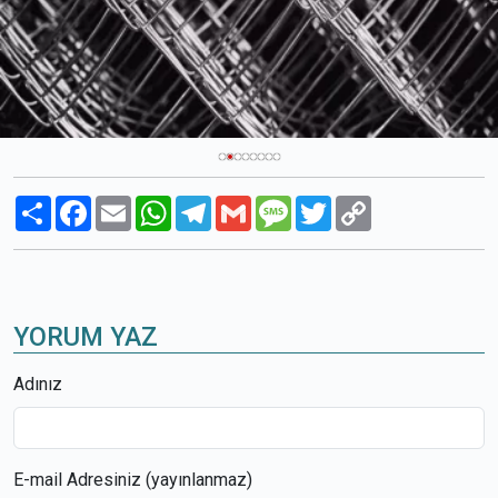
Paylaş
Facebook
Email
WhatsApp
Telegram
Gmail
Message
Twitter
Copy
Link
YORUM YAZ
Adınız
E-mail Adresiniz (yayınlanmaz)