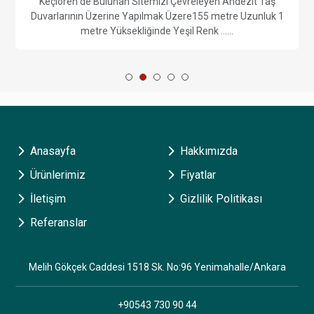
Keçiören de Bulunan Sitemizi Çevreleyen Andezit Taş
Duvarlarının Üzerine Yapılmak Üzere155 metre Uzunluk 1
metre Yüksekliğinde Yeşil Renk ......
Anasayfa
Hakkımızda
Ürünlerimiz
Fiyatlar
İletişim
Gizlilik Politikası
Referanslar
Melih Gökçek Caddesi 1518 Sk. No:96 Yenimahalle/Ankara
+90543 730 90 44