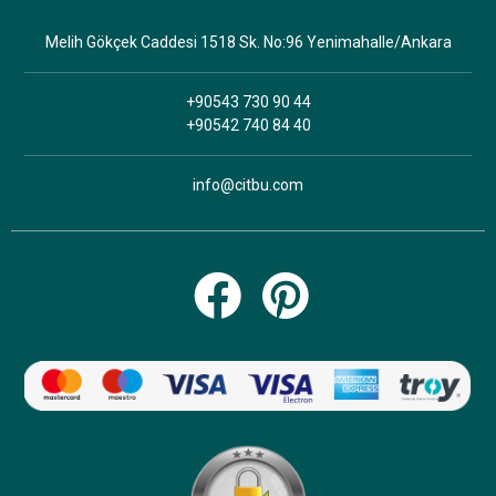
Melih Gökçek Caddesi 1518 Sk. No:96 Yenimahalle/Ankara
+90543 730 90 44
+90542 740 84 40
info@citbu.com