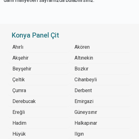
dahil maliyetleri sayfamızda bulabilirsiniz.
Konya Panel Çit
Ahırlı
Akören
Akşehir
Altınekin
Beyşehir
Bozkır
Çeltik
Cihanbeyli
Çumra
Derbent
Derebucak
Emirgazi
Ereğli
Güneysınır
Hadim
Halkapınar
Hüyük
Ilgın