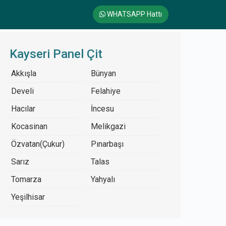
WHATSAPP Hattı
Kayseri Panel Çit
Akkışla
Bünyan
Develi
Felahiye
Hacılar
İncesu
Kocasinan
Melikgazi
Özvatan(Çukur)
Pınarbaşı
Sarız
Talas
Tomarza
Yahyalı
Yeşilhisar