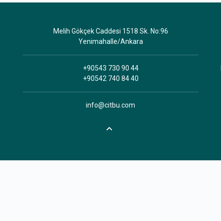
Melih Gökçek Caddesi 1518 Sk. No:96
Yenimahalle/Ankara
+90543 730 90 44
+90542 740 84 40
info@citbu.com