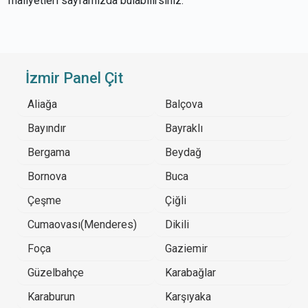
maliyetleri sayfamızda bulabilirsiniz.
İzmir Panel Çit
Aliağa
Balçova
Bayındır
Bayraklı
Bergama
Beydağ
Bornova
Buca
Çeşme
Çiğli
Cumaovası(Menderes)
Dikili
Foça
Gaziemir
Güzelbahçe
Karabağlar
Karaburun
Karşıyaka