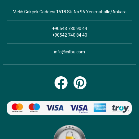
Melih Gökçek Caddesi 1518 Sk. No:96 Yenimahalle/Ankara
+90543 730 90 44
+90542 740 84 40
info@citbu.com