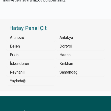
maliyetleri sayfamızda bulabilirsiniz.
Hatay Panel Çit
Altınözü
Antakya
Belen
Dörtyol
Erzin
Hassa
İskenderun
Kırıkhan
Reyhanlı
Samandağ
Yayladağı