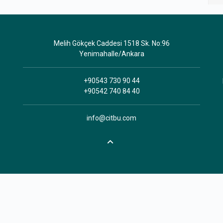
Melih Gökçek Caddesi 1518 Sk. No:96
Yenimahalle/Ankara
+90543 730 90 44
+90542 740 84 40
info@citbu.com