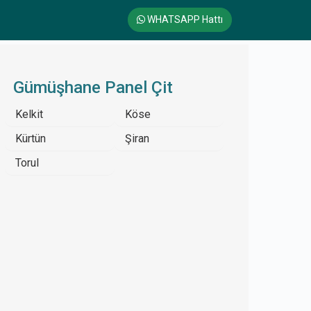
WHATSAPP Hattı
Gümüşhane Panel Çit
Kelkit
Köse
Kürtün
Şiran
Torul