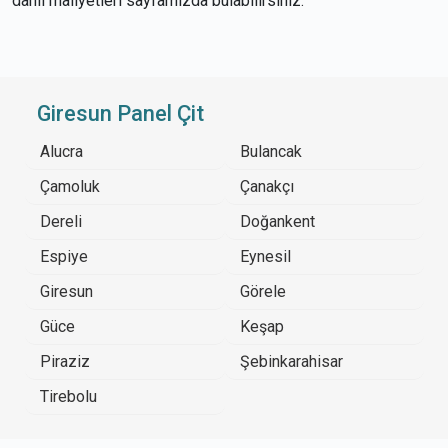
dahil maliyetleri sayfamızda bulabilirsiniz.
Giresun Panel Çit
Alucra
Bulancak
Çamoluk
Çanakçı
Dereli
Doğankent
Espiye
Eynesil
Giresun
Görele
Güce
Keşap
Piraziz
Şebinkarahisar
Tirebolu