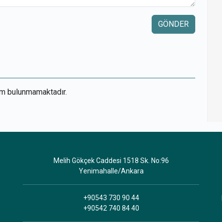
GÖNDER
um bulunmamaktadır.
Melih Gökçek Caddesi 1518 Sk. No:96
Yenimahalle/Ankara
+90543 730 90 44
+90542 740 84 40