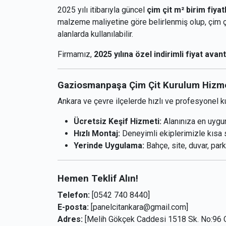
2025 yılı itibarıyla güncel
çim çit m² birim fiyat
malzeme maliyetine göre belirlenmiş olup, çim çi
alanlarda kullanılabilir.
Firmamız,
2025 yılına özel indirimli fiyat avant
Gaziosmanpaşa Çim Çit Kurulum Hizm
Ankara ve çevre ilçelerde hızlı ve profesyonel 
Ücretsiz Keşif Hizmeti:
Alanınıza en uygun 
Hızlı Montaj:
Deneyimli ekiplerimizle kısa 
Yerinde Uygulama:
Bahçe, site, duvar, park
Hemen Teklif Alın!
Telefon:
[0542 740 8440]
E-posta:
[panelcitankara@gmail.com]
Adres:
[Melih Gökçek Caddesi 1518 Sk. No:96