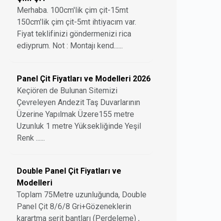
Merhaba. 100cm'lik çim çit-15mt
150cm'lik çim çit-5mt ihtiyacım var.
Fiyat teklifinizi göndermenizi rica
ediyprum. Not : Montajı kend......
Panel Çit Fiyatları ve Modelleri 2026
Keçiören de Bulunan Sitemizi
Çevreleyen Andezit Taş Duvarlarının
Üzerine Yapılmak Üzere155 metre
Uzunluk 1 metre Yüksekliğinde Yeşil
Renk ......
Double Panel Çit Fiyatları ve
Modelleri
Toplam 75Metre uzunluğunda, Double
Panel Çit 8/6/8 Gri+Gözeneklerin
karartma şerit bantları (Perdeleme) ,