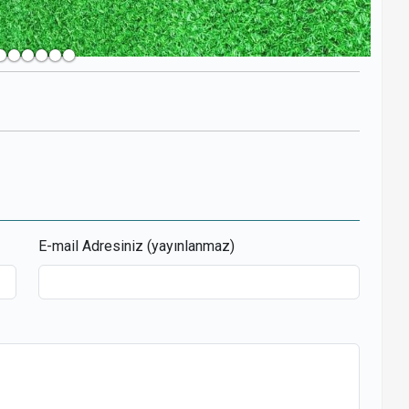
r
opy
ink
E-mail Adresiniz (yayınlanmaz)