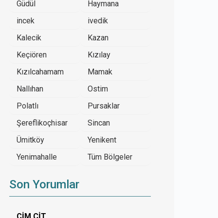
Güdül
Haymana
incek
ivedik
Kalecik
Kazan
Keçiören
Kızılay
Kızılcahamam
Mamak
Nallıhan
Ostim
Polatlı
Pursaklar
Şereflikoçhisar
Sincan
Ümitköy
Yenikent
Yenimahalle
Tüm Bölgeler
Son Yorumlar
ÇİM ÇİT