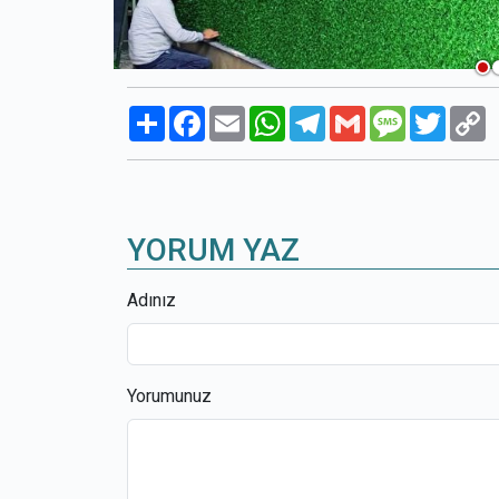
Paylaş
Facebook
Email
WhatsApp
Telegram
Gmail
Message
Twitte
C
L
YORUM YAZ
Adınız
Yorumunuz