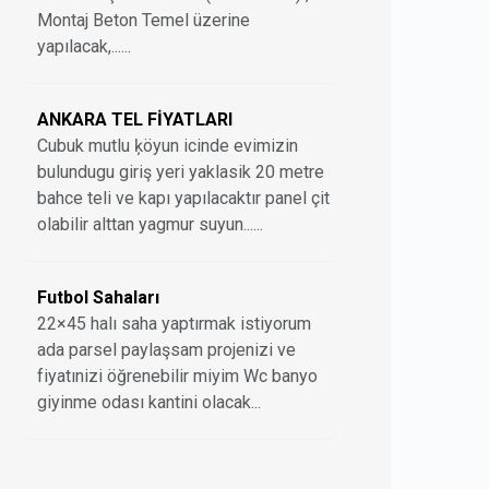
Montaj Beton Temel üzerine
yapılacak,......
ANKARA TEL FİYATLARI
Cubuk mutlu ķöyun icinde evimizin
bulundugu giriş yeri yaklasik 20 metre
bahce teli ve kapı yapılacaktır panel çit
olabilir alttan yagmur suyun......
Futbol Sahaları
22×45 halı saha yaptırmak istiyorum
ada parsel paylaşsam projenizi ve
fiyatınizi öğrenebilir miyim Wc banyo
giyinme odası kantini olacak...