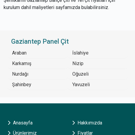
Şehitkamil Gaziantep Bahçe çiti ve Tel çit fiyatları için
kurulum dahil maliyetleri sayfamızda bulabilirsiniz.
Gaziantep Panel Çit
Araban
İslahiye
Karkamış
Nizip
Nurdağı
Oğuzeli
Şahinbey
Yavuzeli
Anasayfa
Hakkımızda
Ürünlerimiz
Fiyatlar