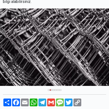
bilgi alabilirsiniz.
Paylaş
Facebook
Email
WhatsApp
Telegram
Gmail
Message
Twitter
Copy
Link