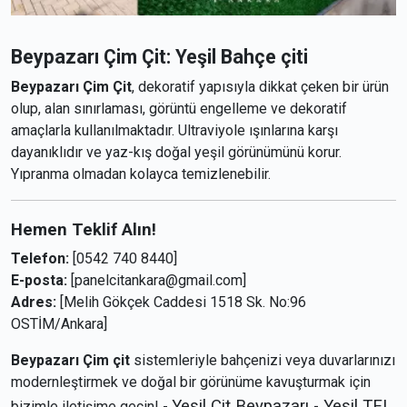
Beypazarı Çim Çit: Yeşil Bahçe çiti
Beypazarı Çim Çit
, dekoratif yapısıyla dikkat çeken bir ürün
olup, alan sınırlaması, görüntü engelleme ve dekoratif
amaçlarla kullanılmaktadır. Ultraviyole ışınlarına karşı
dayanıklıdır ve yaz-kış doğal yeşil görünümünü korur.
Yıpranma olmadan kolayca temizlenebilir.
Hemen Teklif Alın!
Telefon:
[0542 740 8440]
E-posta:
[panelcitankara@gmail.com]
Adres:
[Melih Gökçek Caddesi 1518 Sk. No:96
OSTİM/Ankara]
Beypazarı Çim çit
sistemleriyle bahçenizi veya duvarlarınızı
modernleştirmek ve doğal bir görünüme kavuşturmak için
Yeşil Çit Beypazarı - Yeşil TEL
bizimle iletişime geçin! -