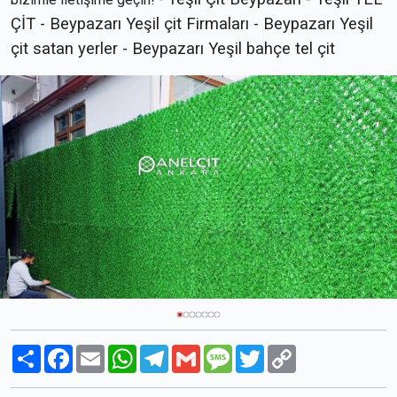
ÇİT - Beypazarı Yeşil çit Firmaları - Beypazarı Yeşil
çit satan yerler - Beypazarı Yeşil bahçe tel çit
Paylaş
Facebook
Email
WhatsApp
Telegram
Gmail
Message
Twitter
Copy
Link