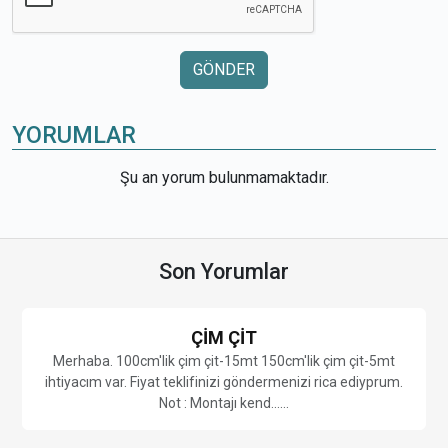
GÖNDER
YORUMLAR
Şu an yorum bulunmamaktadır.
Son Yorumlar
Panel Çit Fiyatları ve Modelleri 2026
Keçiören de Bulunan Sitemizi Çevreleyen Andezit Taş
Duvarlarının Üzerine Yapılmak Üzere155 metre Uzunluk 1
metre Yüksekliğinde Yeşil Renk ......