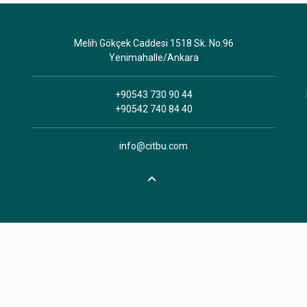
Melih Gökçek Caddesi 1518 Sk. No:96
Yenimahalle/Ankara
+90543 730 90 44
+90542 740 84 40
info@citbu.com