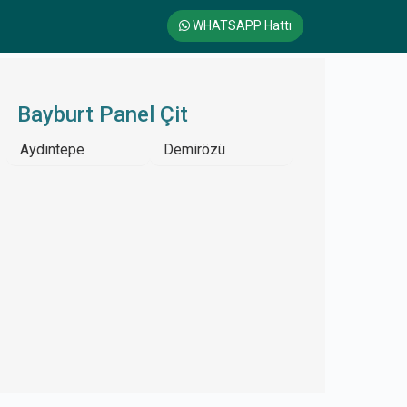
WHATSAPP Hattı
Bayburt Panel Çit
Aydıntepe
Demirözü