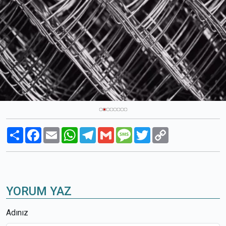
Paylaş
Facebook
Email
WhatsApp
Telegram
Gmail
Message
Twitter
Copy
Link
YORUM YAZ
Adınız