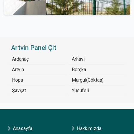
Artvin Panel Çit
Ardanuç
Arhavi
Artvin
Borçka
Hopa
Murgul(Göktaş)
Şavşat
Yusufeli
Anasayfa
Hakkımızda