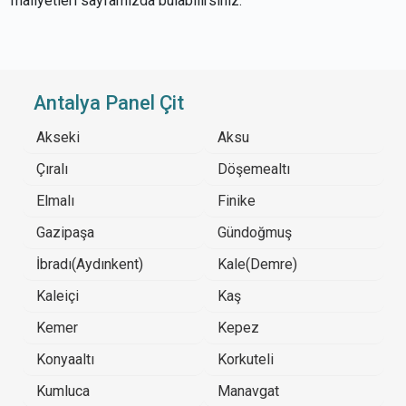
maliyetleri sayfamızda bulabilirsiniz.
Antalya Panel Çit
Akseki
Aksu
Çıralı
Döşemealtı
Elmalı
Finike
Gazipaşa
Gündoğmuş
İbradı(Aydınkent)
Kale(Demre)
Kaleiçi
Kaş
Kemer
Kepez
Konyaaltı
Korkuteli
Kumluca
Manavgat