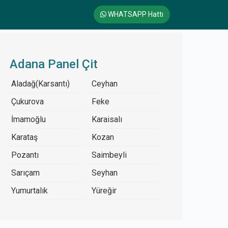
WHATSAPP Hattı
Adana Panel Çit
Aladağ(Karsantı)
Ceyhan
Çukurova
Feke
İmamoğlu
Karaisalı
Karataş
Kozan
Pozantı
Saimbeyli
Sarıçam
Seyhan
Yumurtalık
Yüreğir