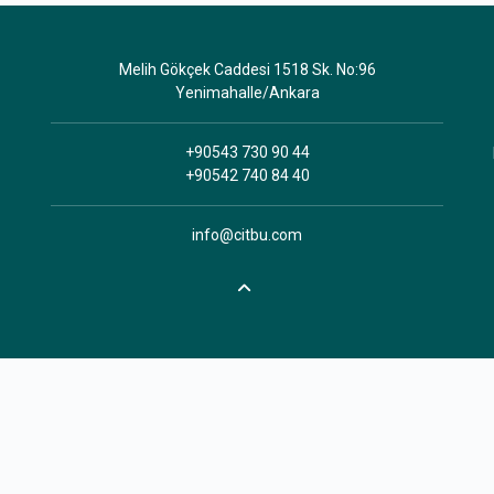
Melih Gökçek Caddesi 1518 Sk. No:96
Yenimahalle/Ankara
+90543 730 90 44
+90542 740 84 40
info@citbu.com